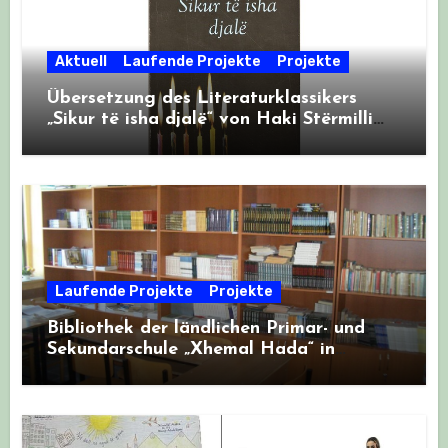
Aktuell
Laufende Projekte
Projekte
Übersetzung des Literaturklassikers
„Sikur të isha djalë“ von Haki Stërmilli
ins Deutsche
Laufende Projekte
Projekte
Bibliothek der ländlichen Primar- und
Sekundarschule „Xhemal Hada“ in
Krahës, Albanien