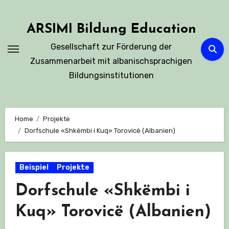
Skip
to
ARSIMI Bildung Education
content
Gesellschaft zur Förderung der
Zusammenarbeit mit albanischsprachigen
Bildungsinstitutionen
Home
Projekte
Dorfschule «Shkëmbi i Kuq» Torovicë (Albanien)
Beispiel
Projekte
Dorfschule «Shkëmbi i
Kuq» Torovicë (Albanien)