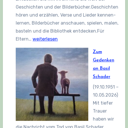
Geschichten und der Bilderbücher.Geschichten
hören und erzählen, Verse und Lieder kennen-
lernen, Bilderbücher anschauen, spielen, malen,
basteln und die Bibliothek entdecken.Für
Schenk
Eltern…
weiterlesen
mir
Zum
eine
Gedenken
Geschichte
an Basil
Schader
(19.10.1951 –
10.05.2026)
Mit tiefer
Trauer
haben wir
die Nachricht vom Tod von Basil Schader