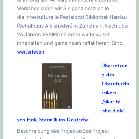
Workshop laden wir Sie ganz herzlich in
die Interkulturelle Pestalozzi Bibliothek Hardau
(Schulhaus Albisrieden) in Zürich ein. Nach über
25 Jahren ARSIMI möchten wir bewusst
Einl
innehalten und gemeinsam reflektieren: Sind…
zur
weiterlesen
Gene
Übersetzun
am
g des
14.
Literaturkla
März
ssikers
2026
„Sikur të
17:30
isha djalë“
Uhr
von Haki Stërmilli ins Deutsche
Beschreibung des ProjektesDas Projekt