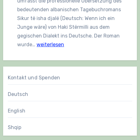
umfasst die professionelle Übersetzung des
bedeutenden albanischen Tagebuchromans
Sikur të isha djalë (Deutsch: Wenn ich ein
Junge wäre) von Haki Stërmilli aus dem
gegischen Dialekt ins Deutsche. Der Roman
Übersetzung
wurde…
weiterlesen
des
Literaturklassikers
„Sikur
Kontakt und Spenden
të
isha
Deutsch
djalë“
von
English
Haki
Stërmilli
Shqip
ins