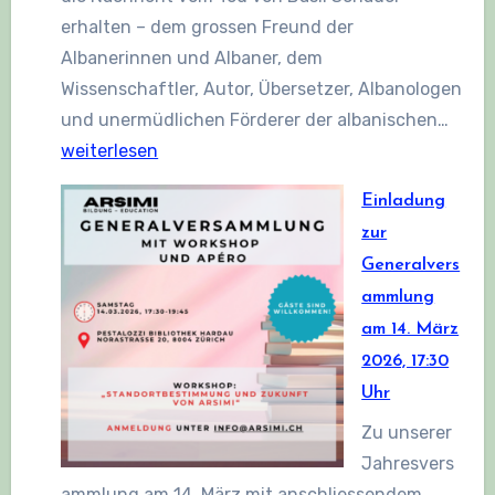
erhalten – dem grossen Freund der
Albanerinnen und Albaner, dem
Wissenschaftler, Autor, Übersetzer, Albanologen
Zum
und unermüdlichen Förderer der albanischen…
Gede
weiterlesen
an
Einladung
Basil
zur
Scha
Generalvers
ammlung
am 14. März
2026, 17:30
Uhr
Zu unserer
Jahresvers
ammlung am 14. März mit anschliessendem