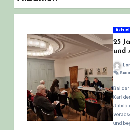
Aktuel
25 J
und 
Lor
Kein
Bei der
Karl de
Jubiläu
Verabs
und be