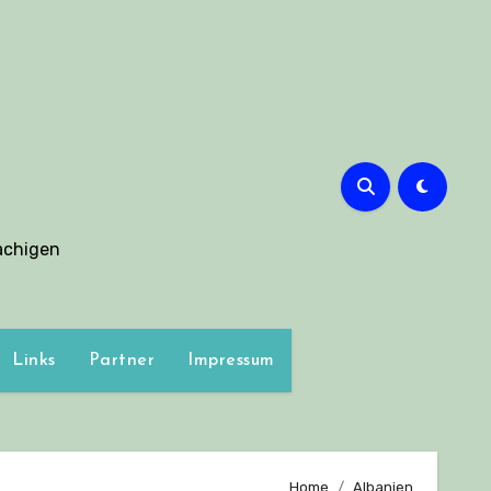
g
achigen
Links
Partner
Impressum
Home
Albanien