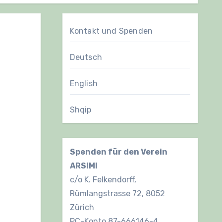
Kontakt und Spenden
Deutsch
English
Shqip
Spenden für den Verein
ARSIMI
c/o K. Felkendorff,
Rümlangstrasse 72, 8052
Zürich
PC-Konto 87-666146-4