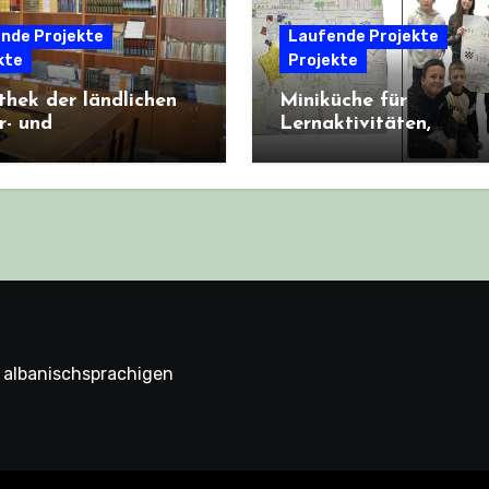
nde Projekte
Laufende Projekte
kte
Projekte
thek der ländlichen
Miniküche für
r- und
Lernaktivitäten,
darschule „Xhemal
Primarschule „Halil
 in Krahës, Albanien
Alidema“, Posharan,
Kosovo
 albanischsprachigen