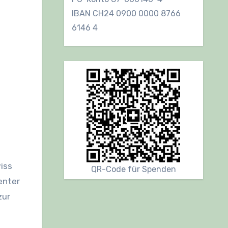
IBAN CH24 0900 0000 8766
6146 4
iss
QR-Code für Spenden
enter
zur