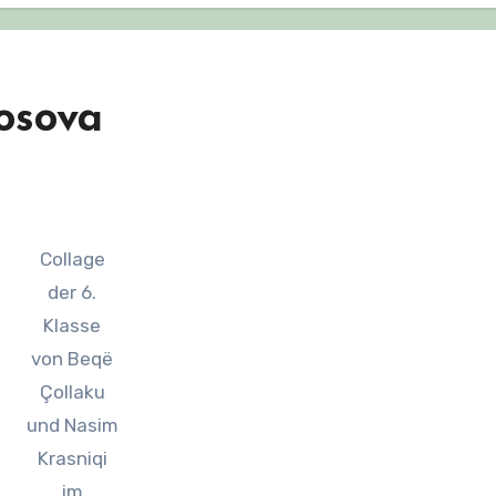
osova
Collage
der 6.
Klasse
von Beqë
Çollaku
und Nasim
Krasniqi
im