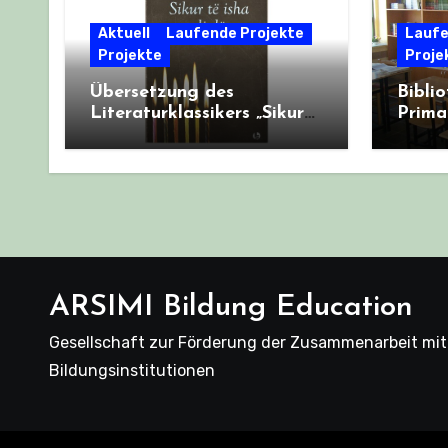
Aktuell
Laufende Projekte
Laufe
Projekte
Proje
Übersetzung des
Biblio
Literaturklassikers „Sikur
Prima
të isha djalë“ von Haki
Sekun
Stërmilli ins Deutsche
Hada“
ARSIMI Bildung Education
Gesellschaft zur Förderung der Zusammenarbeit mit
Bildungsinstitutionen