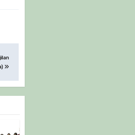
ilan
a)