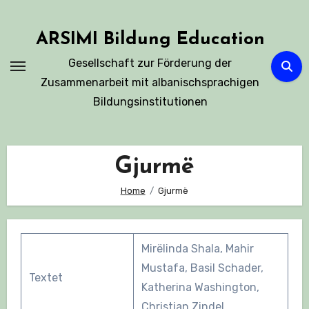
Skip
to
ARSIMI Bildung Education
content
Gesellschaft zur Förderung der
Zusammenarbeit mit albanischsprachigen
Bildungsinstitutionen
Gjurmë
Home
Gjurmë
Mirëlinda Shala, Mahir
Mustafa, Basil Schader,
Textet
Katherina Washington,
Christian Zindel