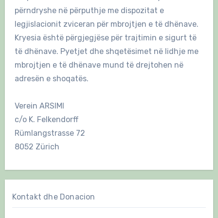
përndryshe në përputhje me dispozitat e
legjislacionit zviceran për mbrojtjen e të dhënave.
Kryesia është përgjegjëse për trajtimin e sigurt të
të dhënave. Pyetjet dhe shqetësimet në lidhje me
mbrojtjen e të dhënave mund të drejtohen në
adresën e shoqatës.
Verein ARSIMI
c/o K. Felkendorff
Rümlangstrasse 72
8052 Zürich
Kontakt dhe Donacion