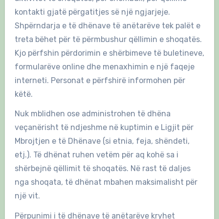
kontakti gjatë përgatitjes së një ngjarjeje.
Shpërndarja e të dhënave të anëtarëve tek palët e
treta bëhet për të përmbushur qëllimin e shoqatës.
Kjo përfshin përdorimin e shërbimeve të buletineve,
formularëve online dhe menaxhimin e një faqeje
interneti. Personat e përfshirë informohen për
këtë.
Nuk mblidhen ose administrohen të dhëna
veçanërisht të ndjeshme në kuptimin e Ligjit për
Mbrojtjen e të Dhënave (si etnia, feja, shëndeti,
etj.). Të dhënat ruhen vetëm për aq kohë sa i
shërbejnë qëllimit të shoqatës. Në rast të daljes
nga shoqata, të dhënat mbahen maksimalisht për
një vit.
Përpunimi i të dhënave të anëtarëve kryhet