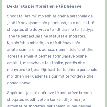
Deklarata për Mbrojtjen e të Dhënave
Shoqata “Arsimi” mbledh të dhëna personale që
janë të nevojshme për përmbushjen e qëllimit të
shoqatës dhe detyrave të lidhura me të. Të dyja
janë të përcaktuara në statutet e shoqatës.
Kjo përfshin mbledhjen e të dhënave për
anëtarësim si emri, adresa, numri i telefonit dhe
adresa e email-it përmes formularëve online,
email-it, mesazheve telefonike, postës dhe
mënyrave të tjera. Gjithashtu, të dhëna personale
mblidhen në kuadër të sigurimit të fondeve dhe
donacioneve.
Shpërndarja e të dhënave të anëtarëve brenda
shoqatës ndodh vetëm kur ka lidhje me një
aktivitet të shoqatës, për shembull, për qëllime