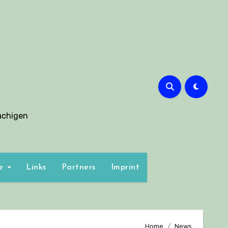
g
achigen
ge
Links
Partners
Imprint
Home
News